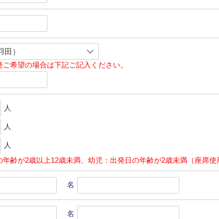
発ご希望の場合は下記ご記入ください。
人
人
人
の年齢が2歳以上12歳未満、幼児：出発日の年齢が2歳未満（座席使
名
名