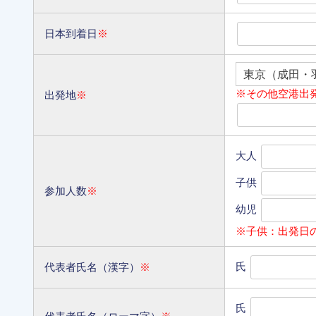
日本到着日
※
※その他空港出
出発地
※
大人
子供
参加人数
※
幼児
※子供：出発日
氏
代表者氏名（漢字）
※
氏