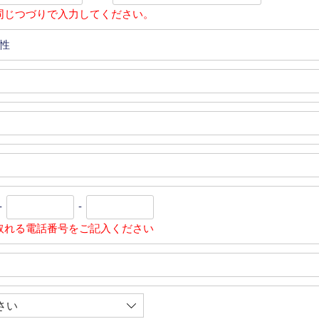
同じつづりで入力してください。
性
-
-
取れる電話番号をご記入ください