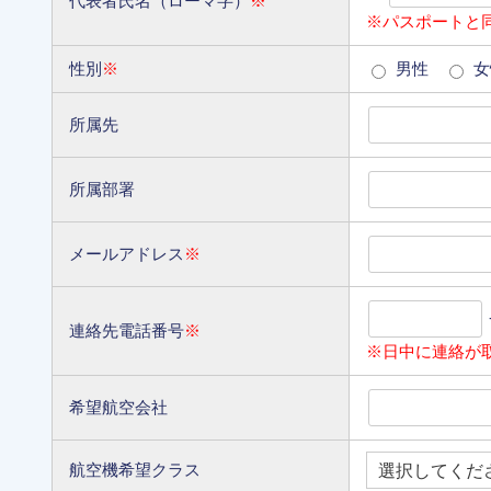
代表者氏名（ローマ字）
※
※パスポートと
性別
※
男性
女
所属先
所属部署
メールアドレス
※
連絡先電話番号
※
※日中に連絡が
希望航空会社
航空機希望クラス