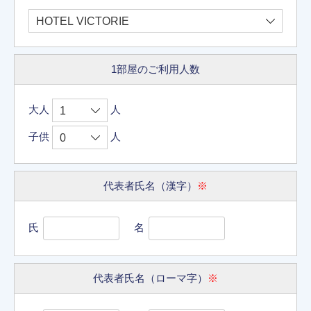
1部屋のご利用人数
大人
人
子供
人
代表者氏名（漢字）
※
氏
名
代表者氏名（ローマ字）
※