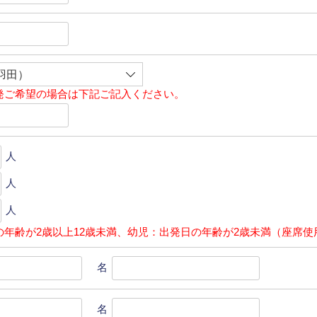
発ご希望の場合は下記ご記入ください。
人
人
人
の年齢が2歳以上12歳未満、幼児：出発日の年齢が2歳未満（座席使
名
名