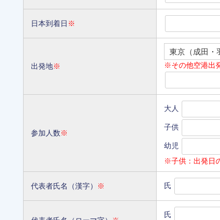
日本到着日
※
※その他空港出
出発地
※
大人
子供
参加人数
※
幼児
※子供：出発日
氏
代表者氏名（漢字）
※
氏