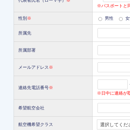
代表者氏名（ローマ字）
※
※パスポートと
性別
※
男性
女
所属先
所属部署
メールアドレス
※
連絡先電話番号
※
※日中に連絡が
希望航空会社
航空機希望クラス