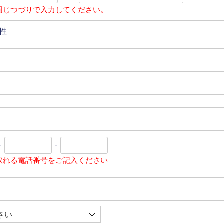
同じつづりで入力してください。
性
-
-
取れる電話番号をご記入ください