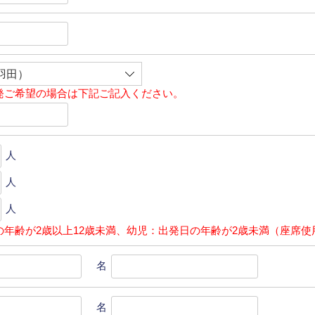
発ご希望の場合は下記ご記入ください。
人
人
人
の年齢が2歳以上12歳未満、幼児：出発日の年齢が2歳未満（座席使
名
名