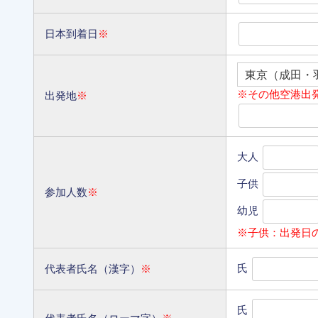
日本到着日
※
※その他空港出
出発地
※
大人
子供
参加人数
※
幼児
※子供：出発日
氏
代表者氏名（漢字）
※
氏