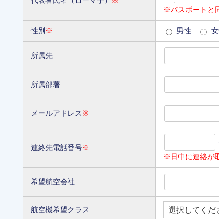
代表者氏名（ローマ字）
※
※パスポートと
性別
※
男性
女
所属先
所属部署
メールアドレス
※
連絡先電話番号
※
※日中に連絡が
希望航空会社
航空機希望クラス