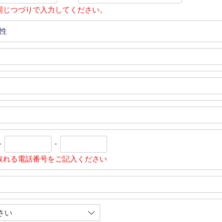
同じつづりで入力してください。
性
-
-
取れる電話番号をご記入ください