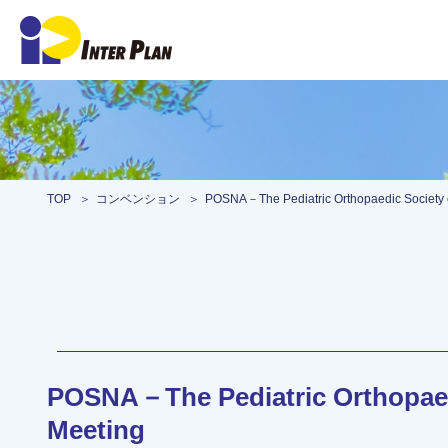
TOP
コンベンション
POSNA－The Pediatric Orthopaedic Society 
POSNA－The Pediatric Orthopaed
Meeting