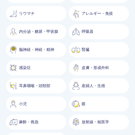
リウマチ
アレルギー・免疫
内分泌・糖尿・甲状腺
呼吸器
脳神経・神経・精神
腎臓
感染症
皮膚・形成外科
耳鼻咽喉・頭頸部
産婦人・生殖
小児
眼
麻酔・救急
放射線・核医学