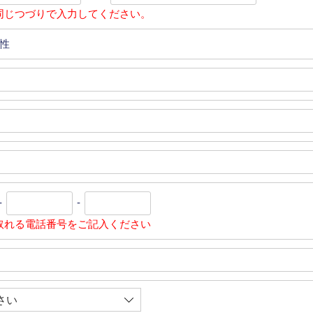
同じつづりで入力してください。
性
-
-
取れる電話番号をご記入ください