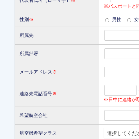
代表者氏名（ローマ字）
※
※パスポートと
性別
※
男性
女
所属先
所属部署
メールアドレス
※
連絡先電話番号
※
※日中に連絡が
希望航空会社
航空機希望クラス