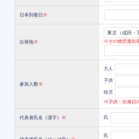
日本到着日
※
※その他空港出
出発地
※
大人
子供
参加人数
※
幼児
※子供：出発日
氏
代表者氏名（漢字）
※
氏