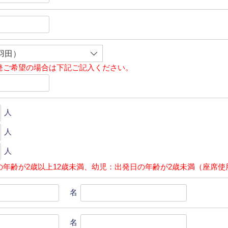
発ご希望の場合は下記ご記入ください。
人
人
人
の年齢が2歳以上12歳未満、幼児：出発日の年齢が2歳未満（座席使
名
名