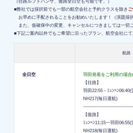
（往路ルフトハンザ、復路全日空も可能です。）
■弊社では採択前でも一部の航空会社と予約クラスを除き
ご
お早めに手配されることをお勧めいたします！（演題採択
また、仮確保中の変更、キャンセルにつきましては一切ご
■下記ご案内以外でもご希望に沿ったプラン、航空会社に
航路
全日空
羽田発着をご利用の場合(
【往路】
羽田22:55－ﾐｭﾝﾍﾝ06:4
NH217(毎日運航)
---------------------------------
【復路】
ﾐｭﾝﾍﾝ11:15ー羽田06:5
NH218(毎日運航)