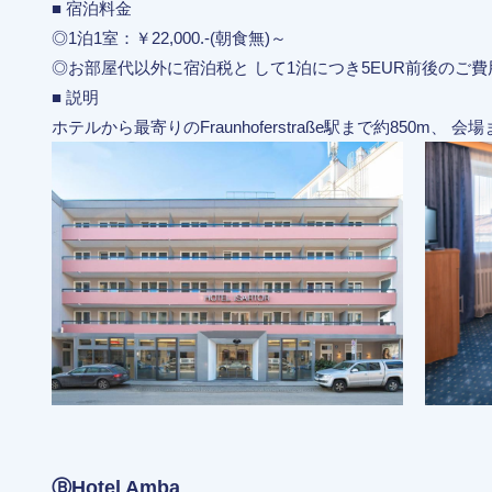
■ 宿泊料金
◎1泊1室：￥22,000.-(朝食無)～
◎お部屋代以外に宿泊税と して1泊につき5EUR前後のご
■ 説明
ホテルから最寄りのFraunhoferstraße駅まで約850m、 会
ⒷHotel Amba