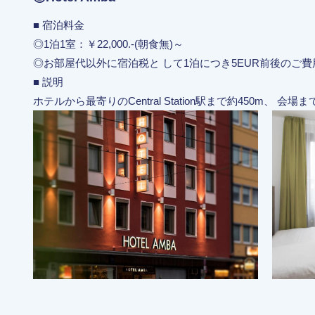
■ 宿泊料金
◎1泊1室：￥22,000.-(朝食無)～
◎お部屋代以外に宿泊税と して1泊につき5EUR前後のご
■ 説明
ホテルから最寄りのCentral Station駅まで約450m、 会場