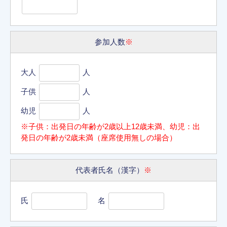
参加人数
※
大人
人
子供
人
幼児
人
※子供：出発日の年齢が2歳以上12歳未満、幼児：出
発日の年齢が2歳未満（座席使用無しの場合）
代表者氏名（漢字）
※
氏
名