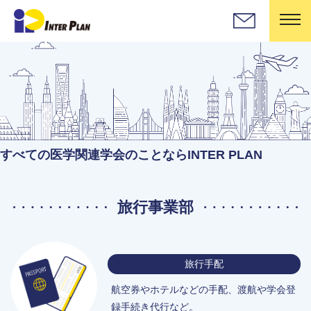
すべての医学関連学会のことならINTER PLAN
旅行事業部
旅行手配
航空券やホテルなどの手配、
渡航や学会登
録手続き代行など。