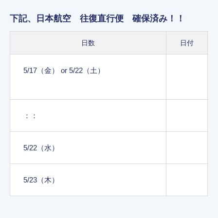
下記、日本航空 往復直行便 確保済み！！
日数
日付
5/17（金） or 5/22（土）
：：
5/22（水）
5/23（木）