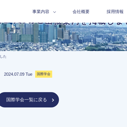
事業内容
会社概要
採用情報
ﾄｱｿｼｴｰｼｮﾝのご出張案内を掲載し
ました
2024.07.09 Tue
国際学会
国際学会一覧に戻る